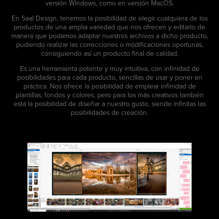
versión Windows, como en versión MacOS.
En Saal Design, tenemos la posibilidad de elegir cualquiera de los
productos de una amplia variedad que nos ofrecen y editarlo de
manera que podamos adaptar nuestros archivos a dicho producto,
pudiendo realizar las correcciones o modificaciones oportunas,
consiguiendo así un producto final de calidad.
Es una herramienta potente y muy intuitiva, con infinidad de
posibilidades para cada producto, sencillas de usar y poner en
práctica. Nos ofrece la posibilidad de emplear infinidad de
plantillas, fondos y colores, pero para los más creativos también
está la posibilidad de diseñar a nuestro gusto, siendo infinitas las
posibilidades de creación.