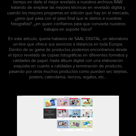
tiempo en darle el mejor revelado a nuestros archivos RAW,
tratando de emplear las mejores técnicas en revelado digital y
usando los mejores programas en edición que hay en el mercado,
¿pero qué pasa con el paso final que le damos a nuestras
fotografías?, ¿en quien confiamos para que convierta nuestros
trabajos en soporte físico?
En este artículo, quería hablaros de SAAL DIGITAL, un laboratorio
on-line que ofrece sus servicios a distancia en toda Europa.
Dentro de su gama de productos podemos encontrarnos desde
el típico revelado de copias fotográficas en diferentes formatos y
calidades de papel, hasta álbum digital con una elaboración
exquisita en cuanto a calidades y terminación de producto,
pasando por otros muchos productos como pueden ser, tarjetas,
posters, calendarios, lienzos, regalos, etc…